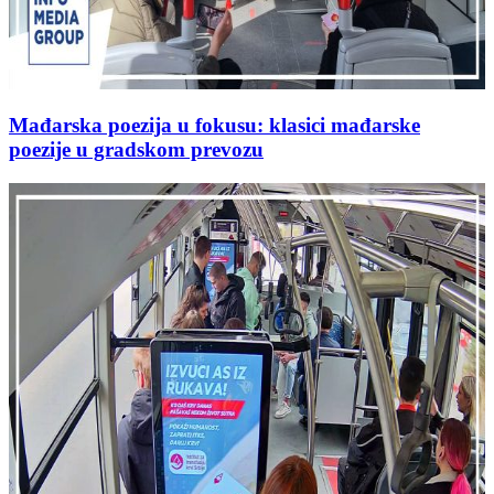
Mađarska poezija u fokusu: klasici mađarske
poezije u gradskom prevozu