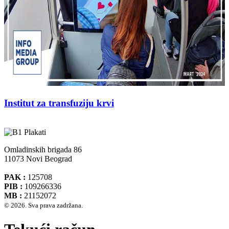
Institut za transfuziju krvi
Omladinskih brigada 86
11073 Novi Beograd
PAK :
125708
PIB :
109266336
MB :
21152072
© 2026. Sva prava zadržana.