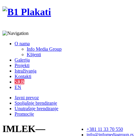
O nama
Info Media Group
Klijenti
Galerija
Projekti
Istraživanja
Kontakti
SRB
EN
Javni prevoz
Spoljašnje brendiranje
Unutrašnje brendiranje
Promocije
IMLEK—
+381 11 33 70 550
info@infomediagroup.rs