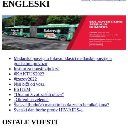
ENGLESKI
Mađarska poezija u fokusu: klasici mađarske poezije u
gradskom prevozu
Institut za transfuziju krvi
#KAKTUS2023
#izazov2022
Nisi brži od voza
ESTIEM
“Udahni život-zaštiti pluća”
„Okreni na zeleno“
Šta sve (buduća) mama treba da zna o hemikalijama?
Svetski dan borbe protiv HIV/AIDS-a
OSTALE VIJESTI