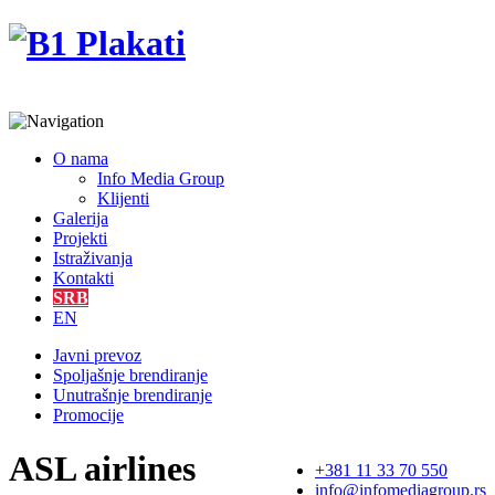
O nama
Info Media Group
Klijenti
Galerija
Projekti
Istraživanja
Kontakti
SRB
EN
Javni prevoz
Spoljašnje brendiranje
Unutrašnje brendiranje
Promocije
ASL airlines
+381 11 33 70 550
info@infomediagroup.rs