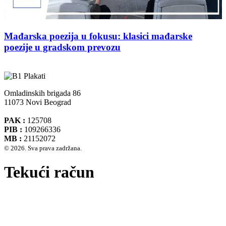
Mađarska poezija u fokusu: klasici mađarske
poezije u gradskom prevozu
Omladinskih brigada 86
11073 Novi Beograd
PAK :
125708
PIB :
109266336
MB :
21152072
© 2026. Sva prava zadržana.
Tekući račun
Banca Intesa A.D. Beograd 160-474783-75
IBAN :
RS35160005390002935366
SWIFT CODE :
DBDBRSBG