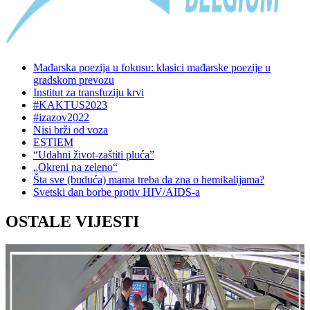
Mađarska poezija u fokusu: klasici mađarske poezije u
gradskom prevozu
Institut za transfuziju krvi
#KAKTUS2023
#izazov2022
Nisi brži od voza
ESTIEM
“Udahni život-zaštiti pluća”
„Okreni na zeleno“
Šta sve (buduća) mama treba da zna o hemikalijama?
Svetski dan borbe protiv HIV/AIDS-a
OSTALE VIJESTI