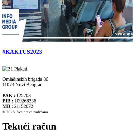
#KAKTUS2023
Omladinskih brigada 86
11073 Novi Beograd
PAK :
125708
PIB :
109266336
MB :
21152072
© 2026. Sva prava zadržana.
Tekući račun