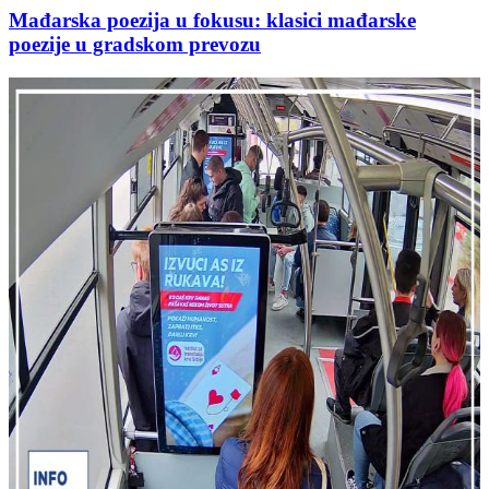
Mađarska poezija u fokusu: klasici mađarske
poezije u gradskom prevozu