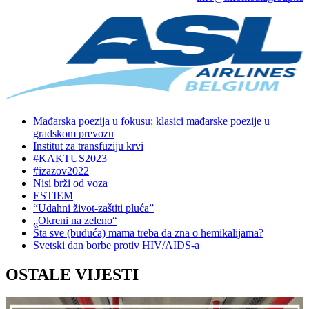
Mađarska poezija u fokusu: klasici mađarske poezije u
gradskom prevozu
Institut za transfuziju krvi
#KAKTUS2023
#izazov2022
Nisi brži od voza
ESTIEM
“Udahni život-zaštiti pluća”
„Okreni na zeleno“
Šta sve (buduća) mama treba da zna o hemikalijama?
Svetski dan borbe protiv HIV/AIDS-a
OSTALE VIJESTI