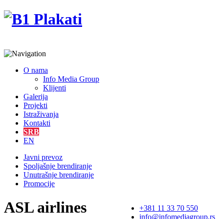
O nama
Info Media Group
Klijenti
Galerija
Projekti
Istraživanja
Kontakti
SRB
EN
Javni prevoz
Spoljašnje brendiranje
Unutrašnje brendiranje
Promocije
ASL airlines
+381 11 33 70 550
info@infomediagroup.rs