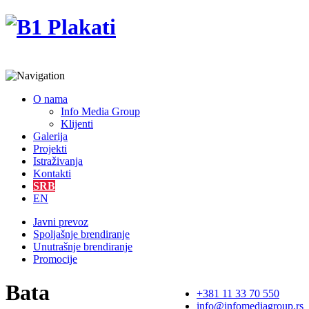
O nama
Info Media Group
Klijenti
Galerija
Projekti
Istraživanja
Kontakti
SRB
EN
Javni prevoz
Spoljašnje brendiranje
Unutrašnje brendiranje
Promocije
Bata
+381 11 33 70 550
info@infomediagroup.rs