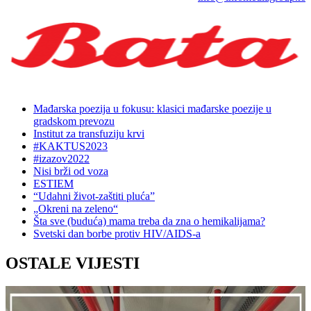
Mađarska poezija u fokusu: klasici mađarske poezije u
gradskom prevozu
Institut za transfuziju krvi
#KAKTUS2023
#izazov2022
Nisi brži od voza
ESTIEM
“Udahni život-zaštiti pluća”
„Okreni na zeleno“
Šta sve (buduća) mama treba da zna o hemikalijama?
Svetski dan borbe protiv HIV/AIDS-a
OSTALE VIJESTI