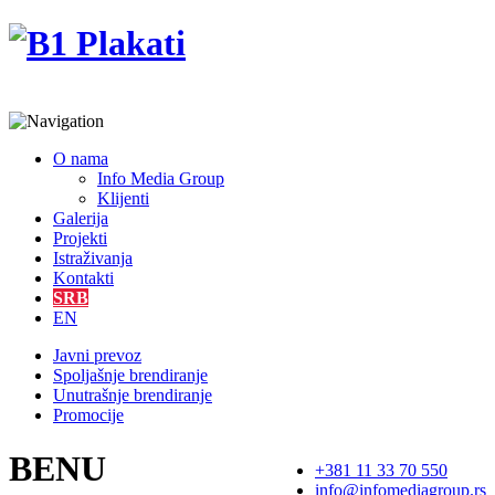
O nama
Info Media Group
Klijenti
Galerija
Projekti
Istraživanja
Kontakti
SRB
EN
Javni prevoz
Spoljašnje brendiranje
Unutrašnje brendiranje
Promocije
BENU
+381 11 33 70 550
info@infomediagroup.rs