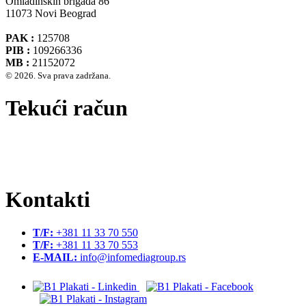
Omladinskih brigada 86
11073 Novi Beograd
PAK :
125708
PIB :
109266336
MB :
21152072
© 2026. Sva prava zadržana.
Tekući račun
Banca Intesa A.D. Beograd 160-474783-75
IBAN :
RS35160005390002935366
SWIFT CODE :
DBDBRSBG
Kontakti
T/F:
+381 11 33 70 550
T/F:
+381 11 33 70 553
E-MAIL:
info@infomediagroup.rs