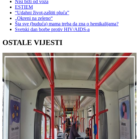
Nisi brži od voza
ESTIEM
“Udahni život-zaštiti pluća”
„Okreni na zeleno“
Šta sve (buduća) mama treba da zna o hemikalijama?
Svetski dan borbe protiv HIV/AIDS-a
OSTALE VIJESTI