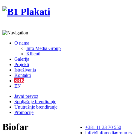
O nama
Info Media Group
Klijenti
Galerija
Projekti
Istraživanja
Kontakti
SRB
EN
Javni prevoz
Spoljašnje brendiranje
Unutrašnje brendiranje
Promocije
Biofar
+381 11 33 70 550
info@infomediagroup.rs