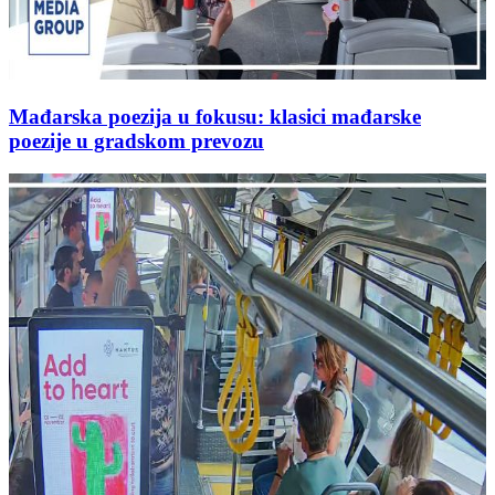
Mađarska poezija u fokusu: klasici mađarske
poezije u gradskom prevozu