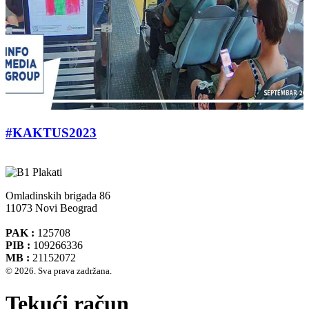
#KAKTUS2023
Omladinskih brigada 86
11073 Novi Beograd
PAK :
125708
PIB :
109266336
MB :
21152072
© 2026. Sva prava zadržana.
Tekući račun