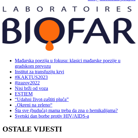
Mađarska poezija u fokusu: klasici mađarske poezije u
gradskom prevozu
Institut za transfuziju krvi
#KAKTUS2023
#izazov2022
Nisi brži od voza
ESTIEM
“Udahni život-zaštiti pluća”
„Okreni na zeleno“
Šta sve (buduća) mama treba da zna o hemikalijama?
Svetski dan borbe protiv HIV/AIDS-a
OSTALE VIJESTI