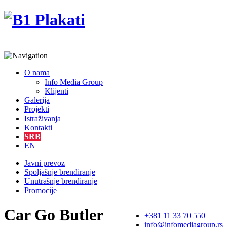
O nama
Info Media Group
Klijenti
Galerija
Projekti
Istraživanja
Kontakti
SRB
EN
Javni prevoz
Spoljašnje brendiranje
Unutrašnje brendiranje
Promocije
Car Go Butler
+381 11 33 70 550
info@infomediagroup.rs