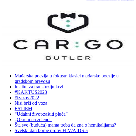
Mađarska poezija u fokusu: klasici mađarske poezije u
gradskom prevozu
Institut za transfuziju krvi
#KAKTUS2023
#izazov2022
Nisi brži od voza
ESTIEM
“Udahni život-zaštiti pluća”
„Okreni na zeleno“
Šta sve (buduća) mama treba da zna o hemikalijama?
Svetski dan borbe protiv HIV/AIDS-a