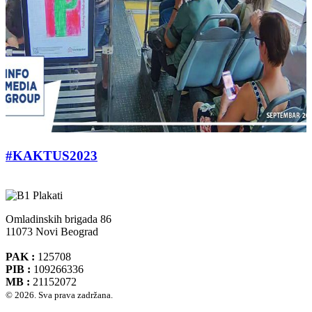
#KAKTUS2023
Omladinskih brigada 86
11073 Novi Beograd
PAK :
125708
PIB :
109266336
MB :
21152072
© 2026. Sva prava zadržana.