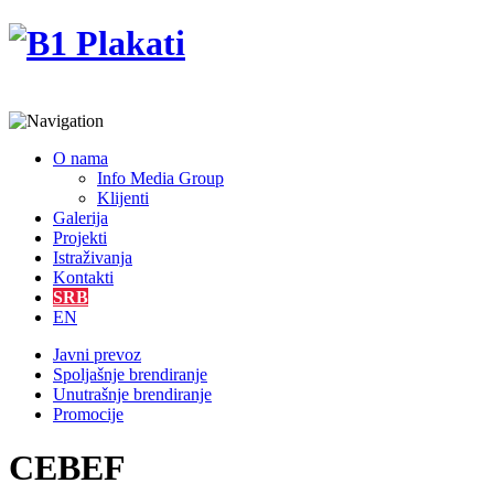
O nama
Info Media Group
Klijenti
Galerija
Projekti
Istraživanja
Kontakti
SRB
EN
Javni prevoz
Spoljašnje brendiranje
Unutrašnje brendiranje
Promocije
CEBEF