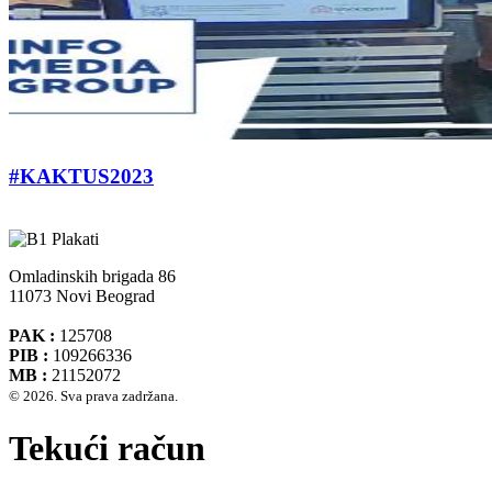
#KAKTUS2023
Omladinskih brigada 86
11073 Novi Beograd
PAK :
125708
PIB :
109266336
MB :
21152072
© 2026. Sva prava zadržana.
Tekući račun