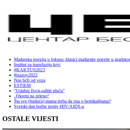
Mađarska poezija u fokusu: klasici mađarske poezije u gradsk
Institut za transfuziju krvi
#KAKTUS2023
#izazov2022
Nisi brži od voza
ESTIEM
“Udahni život-zaštiti pluća”
„Okreni na zeleno“
Šta sve (buduća) mama treba da zna o hemikalijama?
Svetski dan borbe protiv HIV/AIDS-a
OSTALE VIJESTI