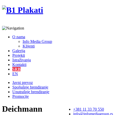
O nama
Info Media Group
Klijenti
Galerija
Projekti
Istraživanja
Kontakti
SRB
EN
Javni prevoz
Spoljašnje brendiranje
Unutrašnje brendiranje
Promocije
Deichmann
+381 11 33 70 550
info@infomediagroup.rs