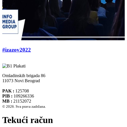
#izazov2022
Omladinskih brigada 86
11073 Novi Beograd
PAK :
125708
PIB :
109266336
MB :
21152072
© 2026. Sva prava zadržana.
Tekući račun