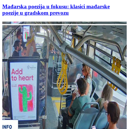
Mađarska poezija u fokusu: klasici mađarske
poezije u gradskom prevozu