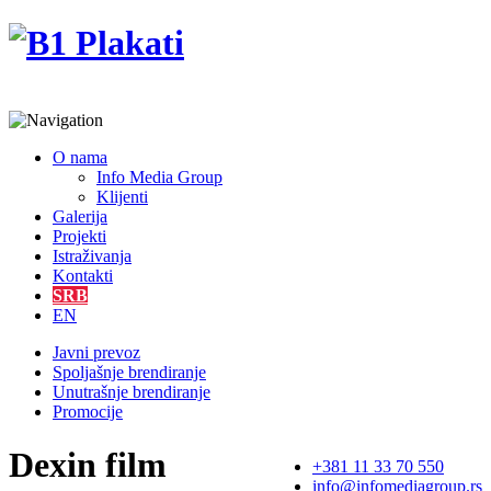
O nama
Info Media Group
Klijenti
Galerija
Projekti
Istraživanja
Kontakti
SRB
EN
Javni prevoz
Spoljašnje brendiranje
Unutrašnje brendiranje
Promocije
Dexin film
+381 11 33 70 550
info@infomediagroup.rs