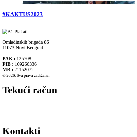
#KAKTUS2023
Omladinskih brigada 86
11073 Novi Beograd
PAK :
125708
PIB :
109266336
MB :
21152072
© 2026. Sva prava zadržana.
Tekući račun
Banca Intesa A.D. Beograd 160-474783-75
IBAN :
RS35160005390002935366
SWIFT CODE :
DBDBRSBG
Kontakti