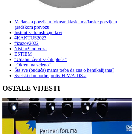
Mađarska poezija u fokusu: klasici mađarske poezije u
gradskom prevozu
Institut za transfuziju krvi
#KAKTUS2023
#izazov2022
Nisi brži od voza
ESTIEM
“Udahni život-zaštiti pluća”
„Okreni na zeleno“
Šta sve (buduća) mama treba da zna o hemikalijama?
Svetski dan borbe protiv HIV/AIDS-a
OSTALE VIJESTI