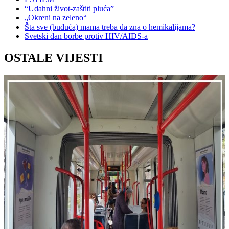
“Udahni život-zaštiti pluća”
„Okreni na zeleno“
Šta sve (buduća) mama treba da zna o hemikalijama?
Svetski dan borbe protiv HIV/AIDS-a
OSTALE VIJESTI