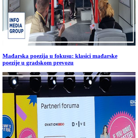
Mađarska poezija u fokusu: klasici mađarske
poezije u gradskom prevozu