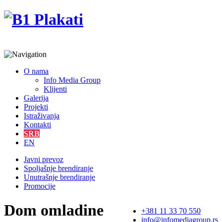
O nama
Info Media Group
Klijenti
Galerija
Projekti
Istraživanja
Kontakti
SRB
EN
Javni prevoz
Spoljašnje brendiranje
Unutrašnje brendiranje
Promocije
Dom omladine
+381 11 33 70 550
info@infomediagroup.rs