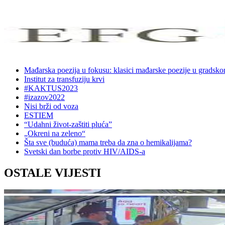
Mađarska poezija u fokusu: klasici mađarske poezije u gradsk
Institut za transfuziju krvi
#KAKTUS2023
#izazov2022
Nisi brži od voza
ESTIEM
“Udahni život-zaštiti pluća”
„Okreni na zeleno“
Šta sve (buduća) mama treba da zna o hemikalijama?
Svetski dan borbe protiv HIV/AIDS-a
OSTALE VIJESTI