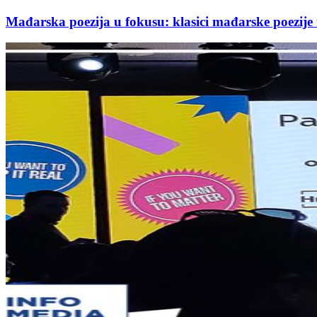
Mađarska poezija u fokusu: klasici mađarske poezij