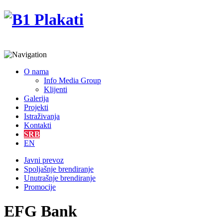
O nama
Info Media Group
Klijenti
Galerija
Projekti
Istraživanja
Kontakti
SRB
EN
Javni prevoz
Spoljašnje brendiranje
Unutrašnje brendiranje
Promocije
EFG Bank