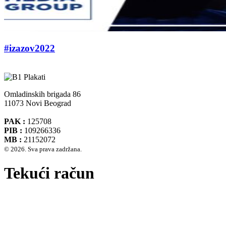
#izazov2022
Omladinskih brigada 86
11073 Novi Beograd
PAK :
125708
PIB :
109266336
MB :
21152072
© 2026. Sva prava zadržana.
Tekući račun
Banca Intesa A.D. Beograd 160-474783-75
IBAN :
RS35160005390002935366
SWIFT CODE :
DBDBRSBG