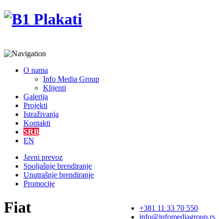
O nama
Info Media Group
Klijenti
Galerija
Projekti
Istraživanja
Kontakti
SRB
EN
Javni prevoz
Spoljašnje brendiranje
Unutrašnje brendiranje
Promocije
Fiat
+381 11 33 70 550
info@infomediagroup.rs