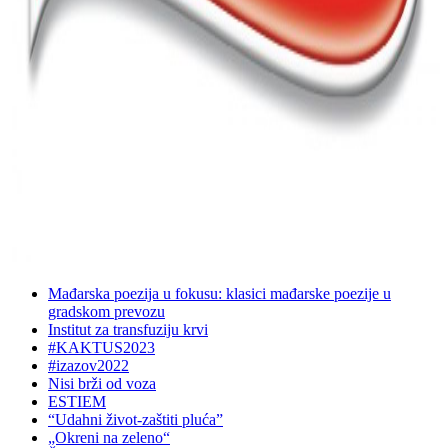
Mađarska poezija u fokusu: klasici mađarske poezije u
gradskom prevozu
Institut za transfuziju krvi
#KAKTUS2023
#izazov2022
Nisi brži od voza
ESTIEM
“Udahni život-zaštiti pluća”
„Okreni na zeleno“