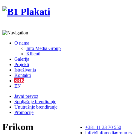
O nama
Info Media Group
Klijenti
Galerija
Projekti
Istraživanja
Kontakti
SRB
EN
Javni prevoz
Spoljašnje brendiranje
Unutrašnje brendiranje
Promocije
Frikom
+381 11 33 70 550
info@infomediagroup.rs