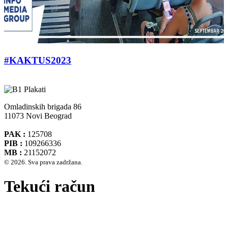
#KAKTUS2023
Omladinskih brigada 86
11073 Novi Beograd
PAK :
125708
PIB :
109266336
MB :
21152072
© 2026. Sva prava zadržana.
Tekući račun
Banca Intesa A.D. Beograd 160-474783-75
IBAN :
RS35160005390002935366