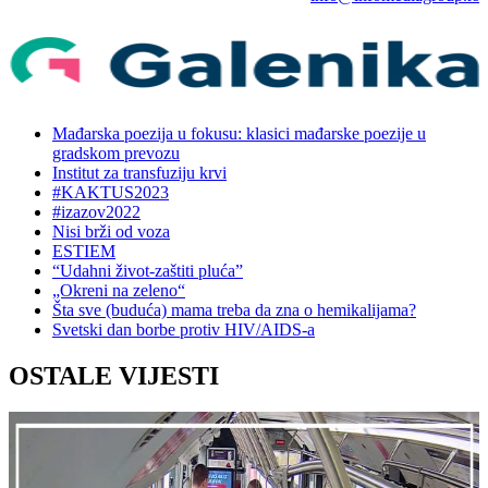
Mađarska poezija u fokusu: klasici mađarske poezije u
gradskom prevozu
Institut za transfuziju krvi
#KAKTUS2023
#izazov2022
Nisi brži od voza
ESTIEM
“Udahni život-zaštiti pluća”
„Okreni na zeleno“
Šta sve (buduća) mama treba da zna o hemikalijama?
Svetski dan borbe protiv HIV/AIDS-a
OSTALE VIJESTI