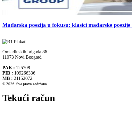
Mađarska poezija u fokusu: klasici mađarske poezij
Omladinskih brigada 86
11073 Novi Beograd
PAK :
125708
PIB :
109266336
MB :
21152072
© 2026. Sva prava zadržana.
Tekući račun
Banca Intesa A.D. Beograd 160-474783-75
IBAN :
RS35160005390002935366
SWIFT CODE :
DBDBRSBG