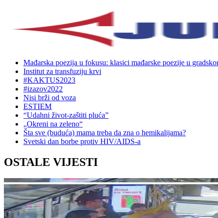
Mađarska poezija u fokusu: klasici mađarske poezije u gradsk
Institut za transfuziju krvi
#KAKTUS2023
#izazov2022
Nisi brži od voza
ESTIEM
“Udahni život-zaštiti pluća”
„Okreni na zeleno“
Šta sve (buduća) mama treba da zna o hemikalijama?
Svetski dan borbe protiv HIV/AIDS-a
OSTALE VIJESTI