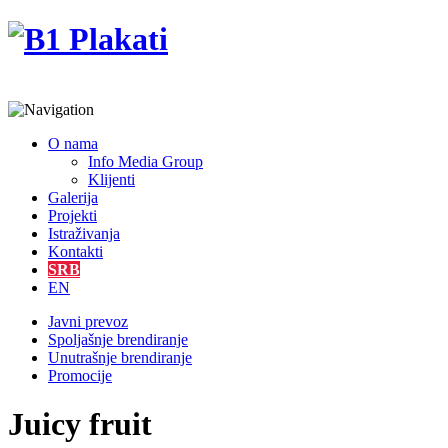
O nama
Info Media Group
Klijenti
Galerija
Projekti
Istraživanja
Kontakti
SRB
EN
Javni prevoz
Spoljašnje brendiranje
Unutrašnje brendiranje
Promocije
Juicy fruit