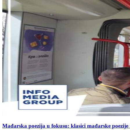
Mađarska poezija u fokusu: klasici mađarske poezij