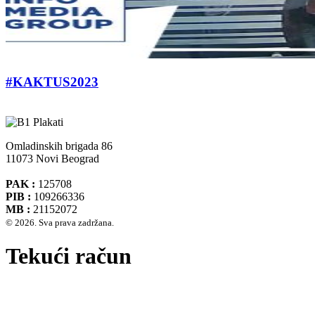
#KAKTUS2023
Omladinskih brigada 86
11073 Novi Beograd
PAK :
125708
PIB :
109266336
MB :
21152072
© 2026. Sva prava zadržana.
Tekući račun
Banca Intesa A.D. Beograd 160-474783-75
IBAN :
RS35160005390002935366