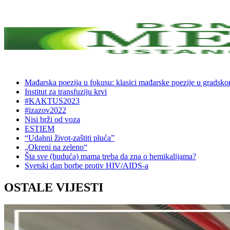
Mađarska poezija u fokusu: klasici mađarske poezije u gradsk
Institut za transfuziju krvi
#KAKTUS2023
#izazov2022
Nisi brži od voza
ESTIEM
“Udahni život-zaštiti pluća”
„Okreni na zeleno“
Šta sve (buduća) mama treba da zna o hemikalijama?
Svetski dan borbe protiv HIV/AIDS-a
OSTALE VIJESTI