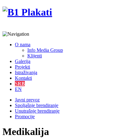
O nama
Info Media Group
Klijenti
Galerija
Projekti
Istraživanja
Kontakti
SRB
EN
Javni prevoz
Spoljašnje brendiranje
Unutrašnje brendiranje
Promocije
Medikalija