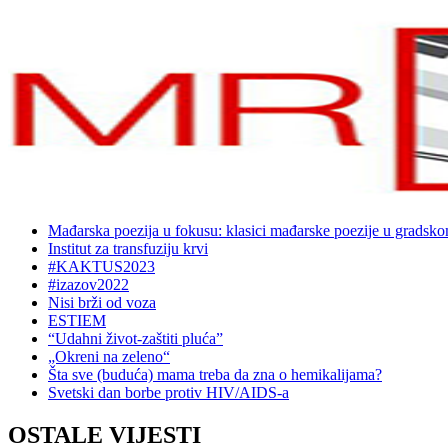
Mađarska poezija u fokusu: klasici mađarske poezije u gradsk
Institut za transfuziju krvi
#KAKTUS2023
#izazov2022
Nisi brži od voza
ESTIEM
“Udahni život-zaštiti pluća”
„Okreni na zeleno“
Šta sve (buduća) mama treba da zna o hemikalijama?
Svetski dan borbe protiv HIV/AIDS-a
OSTALE VIJESTI