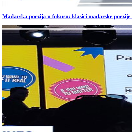
Mađarska poezija u fokusu: klasici mađarske poezij