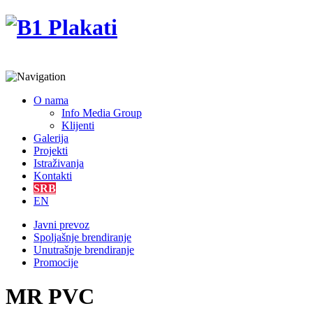
O nama
Info Media Group
Klijenti
Galerija
Projekti
Istraživanja
Kontakti
SRB
EN
Javni prevoz
Spoljašnje brendiranje
Unutrašnje brendiranje
Promocije
MR PVC