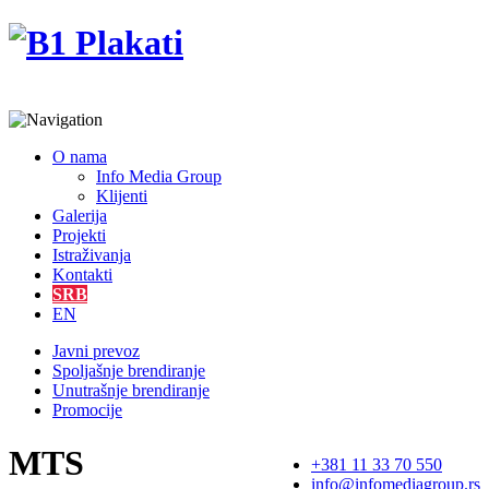
O nama
Info Media Group
Klijenti
Galerija
Projekti
Istraživanja
Kontakti
SRB
EN
Javni prevoz
Spoljašnje brendiranje
Unutrašnje brendiranje
Promocije
MTS
+381 11 33 70 550
info@infomediagroup.rs