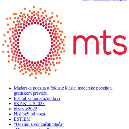
Mađarska poezija u fokusu: klasici mađarske poezije u
gradskom prevozu
Institut za transfuziju krvi
#KAKTUS2023
#izazov2022
Nisi brži od voza
ESTIEM
“Udahni život-zaštiti pluća”