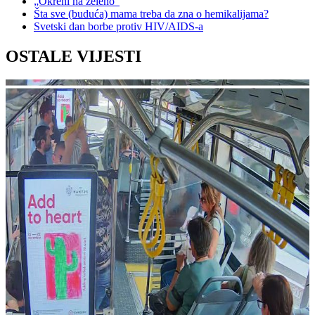
„Okreni na zeleno“
Šta sve (buduća) mama treba da zna o hemikalijama?
Svetski dan borbe protiv HIV/AIDS-a
OSTALE VIJESTI