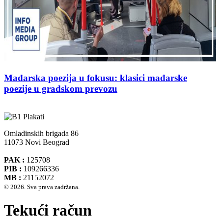
Mađarska poezija u fokusu: klasici mađarske
poezije u gradskom prevozu
Omladinskih brigada 86
11073 Novi Beograd
PAK :
125708
PIB :
109266336
MB :
21152072
© 2026. Sva prava zadržana.
Tekući račun