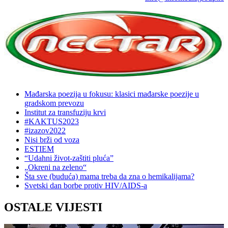
Mađarska poezija u fokusu: klasici mađarske poezije u
gradskom prevozu
Institut za transfuziju krvi
#KAKTUS2023
#izazov2022
Nisi brži od voza
ESTIEM
“Udahni život-zaštiti pluća”
„Okreni na zeleno“
Šta sve (buduća) mama treba da zna o hemikalijama?
Svetski dan borbe protiv HIV/AIDS-a
OSTALE VIJESTI