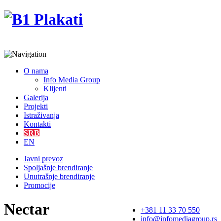
O nama
Info Media Group
Klijenti
Galerija
Projekti
Istraživanja
Kontakti
SRB
EN
Javni prevoz
Spoljašnje brendiranje
Unutrašnje brendiranje
Promocije
Nectar
+381 11 33 70 550
info@infomediagroup.rs