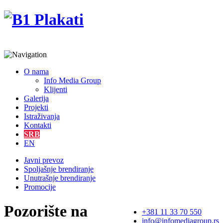
O nama
Info Media Group
Klijenti
Galerija
Projekti
Istraživanja
Kontakti
SRB
EN
Javni prevoz
Spoljašnje brendiranje
Unutrašnje brendiranje
Promocije
Pozorište na
+381 11 33 70 550
info@infomediagroup.rs