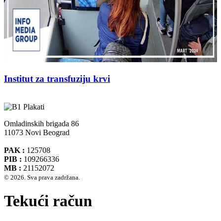
Institut za transfuziju krvi
Omladinskih brigada 86
11073 Novi Beograd
PAK :
125708
PIB :
109266336
MB :
21152072
© 2026. Sva prava zadržana.
Tekući račun