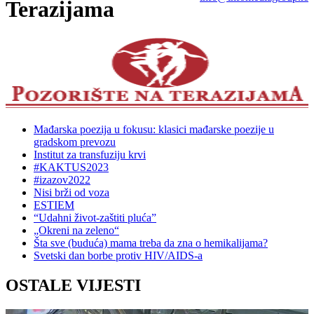
Terazijama
Mađarska poezija u fokusu: klasici mađarske poezije u
gradskom prevozu
Institut za transfuziju krvi
#KAKTUS2023
#izazov2022
Nisi brži od voza
ESTIEM
“Udahni život-zaštiti pluća”
„Okreni na zeleno“
Šta sve (buduća) mama treba da zna o hemikalijama?
Svetski dan borbe protiv HIV/AIDS-a
OSTALE VIJESTI