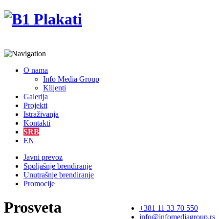
O nama
Info Media Group
Klijenti
Galerija
Projekti
Istraživanja
Kontakti
SRB
EN
Javni prevoz
Spoljašnje brendiranje
Unutrašnje brendiranje
Promocije
Prosveta
+381 11 33 70 550
info@infomediagroup.rs