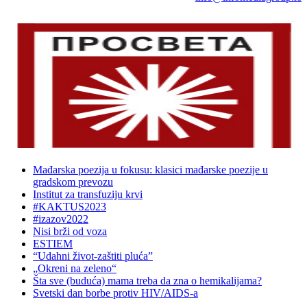
Mađarska poezija u fokusu: klasici mađarske poezije u
gradskom prevozu
Institut za transfuziju krvi
#KAKTUS2023
#izazov2022
Nisi brži od voza
ESTIEM
“Udahni život-zaštiti pluća”
„Okreni na zeleno“
Šta sve (buduća) mama treba da zna o hemikalijama?
Svetski dan borbe protiv HIV/AIDS-a