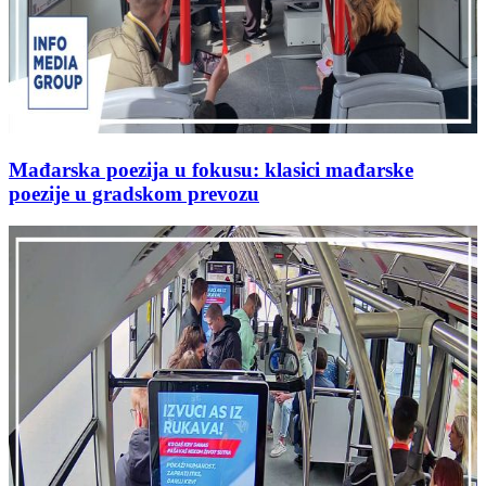
Mađarska poezija u fokusu: klasici mađarske
poezije u gradskom prevozu