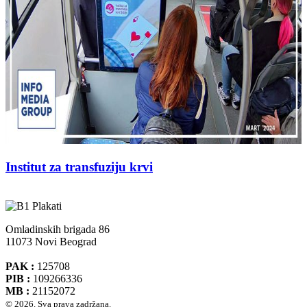
Institut za transfuziju krvi
Omladinskih brigada 86
11073 Novi Beograd
PAK :
125708
PIB :
109266336
MB :
21152072
© 2026. Sva prava zadržana.