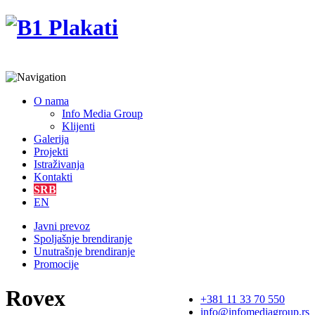
O nama
Info Media Group
Klijenti
Galerija
Projekti
Istraživanja
Kontakti
SRB
EN
Javni prevoz
Spoljašnje brendiranje
Unutrašnje brendiranje
Promocije
Rovex
+381 11 33 70 550
info@infomediagroup.rs