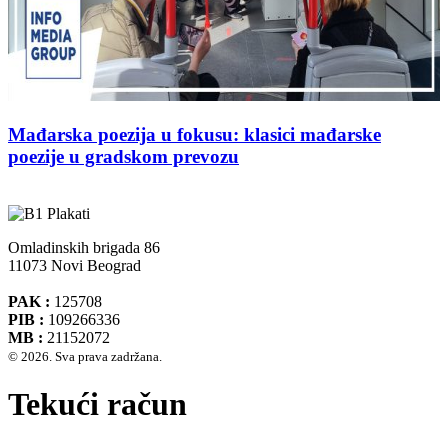
Mađarska poezija u fokusu: klasici mađarske
poezije u gradskom prevozu
Omladinskih brigada 86
11073 Novi Beograd
PAK :
125708
PIB :
109266336
MB :
21152072
© 2026. Sva prava zadržana.
Tekući račun