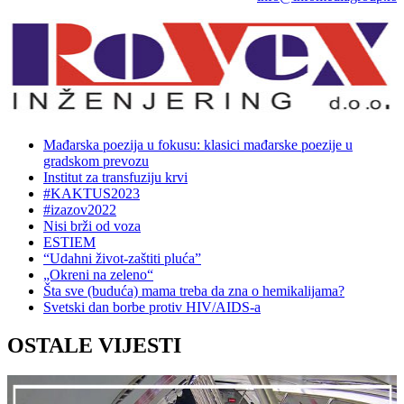
Mađarska poezija u fokusu: klasici mađarske poezije u
gradskom prevozu
Institut za transfuziju krvi
#KAKTUS2023
#izazov2022
Nisi brži od voza
ESTIEM
“Udahni život-zaštiti pluća”
„Okreni na zeleno“
Šta sve (buduća) mama treba da zna o hemikalijama?
Svetski dan borbe protiv HIV/AIDS-a
OSTALE VIJESTI