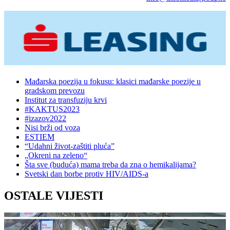
Mađarska poezija u fokusu: klasici mađarske poezije u
gradskom prevozu
Institut za transfuziju krvi
#KAKTUS2023
#izazov2022
Nisi brži od voza
ESTIEM
“Udahni život-zaštiti pluća”
„Okreni na zeleno“
Šta sve (buduća) mama treba da zna o hemikalijama?
Svetski dan borbe protiv HIV/AIDS-a
OSTALE VIJESTI