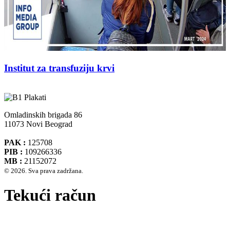
Institut za transfuziju krvi
Omladinskih brigada 86
11073 Novi Beograd
PAK :
125708
PIB :
109266336
MB :
21152072
© 2026. Sva prava zadržana.
Tekući račun
Banca Intesa A.D. Beograd 160-474783-75
IBAN :
RS35160005390002935366