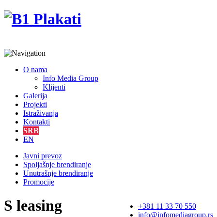
O nama
Info Media Group
Klijenti
Galerija
Projekti
Istraživanja
Kontakti
SRB
EN
Javni prevoz
Spoljašnje brendiranje
Unutrašnje brendiranje
Promocije
S leasing
+381 11 33 70 550
info@infomediagroup.rs