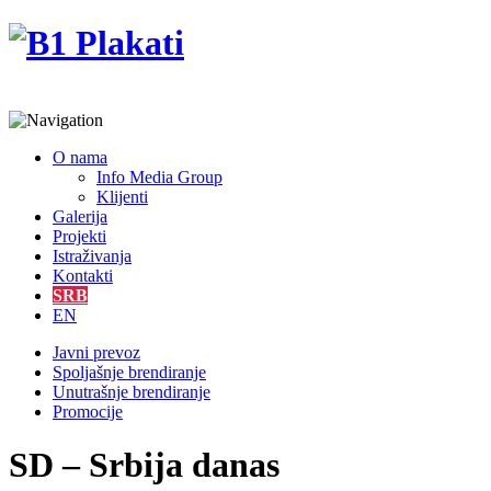
O nama
Info Media Group
Klijenti
Galerija
Projekti
Istraživanja
Kontakti
SRB
EN
Javni prevoz
Spoljašnje brendiranje
Unutrašnje brendiranje
Promocije
SD – Srbija danas