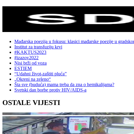
Mađarska poezija u fokusu: klasici mađarske poezije u gradsk
Institut za transfuziju krvi
#KAKTUS2023
#izazov2022
Nisi brži od voza
ESTIEM
“Udahni život-zaštiti pluća”
„Okreni na zeleno“
Šta sve (buduća) mama treba da zna o hemikalijama?
Svetski dan borbe protiv HIV/AIDS-a
OSTALE VIJESTI