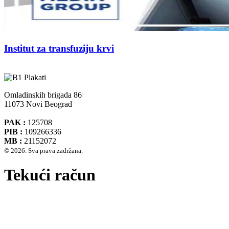
Institut za transfuziju krvi
Omladinskih brigada 86
11073 Novi Beograd
PAK :
125708
PIB :
109266336
MB :
21152072
© 2026. Sva prava zadržana.
Tekući račun
Banca Intesa A.D. Beograd 160-474783-75
IBAN :
RS35160005390002935366
SWIFT CODE :
DBDBRSBG