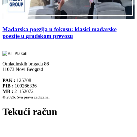
Mađarska poezija u fokusu: klasici mađarske
poezije u gradskom prevozu
Omladinskih brigada 86
11073 Novi Beograd
PAK :
125708
PIB :
109266336
MB :
21152072
© 2026. Sva prava zadržana.
Tekući račun
Banca Intesa A.D. Beograd 160-474783-75
IBAN :
RS35160005390002935366