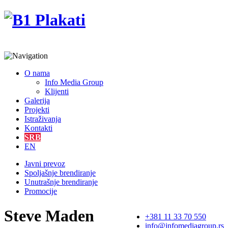
O nama
Info Media Group
Klijenti
Galerija
Projekti
Istraživanja
Kontakti
SRB
EN
Javni prevoz
Spoljašnje brendiranje
Unutrašnje brendiranje
Promocije
Steve Maden
+381 11 33 70 550
info@infomediagroup.rs