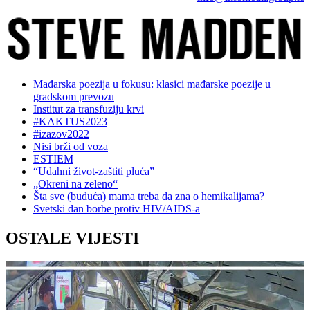
Mađarska poezija u fokusu: klasici mađarske poezije u
gradskom prevozu
Institut za transfuziju krvi
#KAKTUS2023
#izazov2022
Nisi brži od voza
ESTIEM
“Udahni život-zaštiti pluća”
„Okreni na zeleno“
Šta sve (buduća) mama treba da zna o hemikalijama?
Svetski dan borbe protiv HIV/AIDS-a
OSTALE VIJESTI