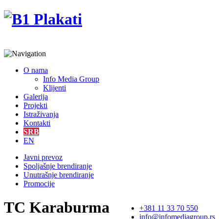
O nama
Info Media Group
Klijenti
Galerija
Projekti
Istraživanja
Kontakti
SRB
EN
Javni prevoz
Spoljašnje brendiranje
Unutrašnje brendiranje
Promocije
TC Karaburma
+381 11 33 70 550
info@infomediagroup.rs