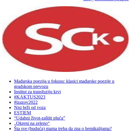
Mađarska poezija u fokusu: klasici mađarske poezije u
gradskom prevozu
Institut za transfuziju krvi
#KAKTUS2023
#izazov2022
Nisi brži od voza
ESTIEM
“Udahni život-zaštiti pluća”
„Okreni na zeleno“
Šta sve (buduća) mama treba da zna o hemikalijama?