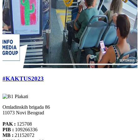
#KAKTUS2023
Omladinskih brigada 86
11073 Novi Beograd
PAK :
125708
PIB :
109266336
MB :
21152072