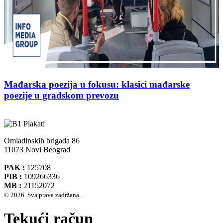
Mađarska poezija u fokusu: klasici mađarske
poezije u gradskom prevozu
Omladinskih brigada 86
11073 Novi Beograd
PAK :
125708
PIB :
109266336
MB :
21152072
© 2026. Sva prava zadržana.
Tekući račun