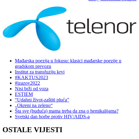
Mađarska poezija u fokusu: klasici mađarske poezije u
gradskom prevozu
Institut za transfuziju krvi
#KAKTUS2023
#izazov2022
Nisi brži od voza
ESTIEM
“Udahni život-zaštiti pluća”
„Okreni na zeleno“
Šta sve (buduća) mama treba da zna o hemikalijama?
Svetski dan borbe protiv HIV/AIDS-a
OSTALE VIJESTI