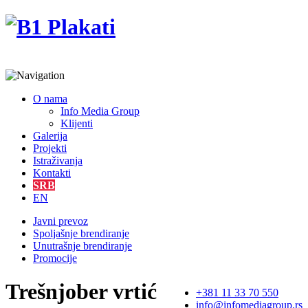
O nama
Info Media Group
Klijenti
Galerija
Projekti
Istraživanja
Kontakti
SRB
EN
Javni prevoz
Spoljašnje brendiranje
Unutrašnje brendiranje
Promocije
Trešnjober vrtić
+381 11 33 70 550
info@infomediagroup.rs