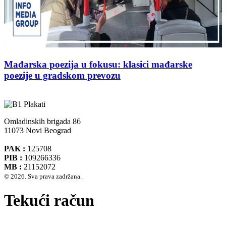
Mađarska poezija u fokusu: klasici mađarske
poezije u gradskom prevozu
Omladinskih brigada 86
11073 Novi Beograd
PAK :
125708
PIB :
109266336
MB :
21152072
© 2026. Sva prava zadržana.
Tekući račun
Banca Intesa A.D. Beograd 160-474783-75