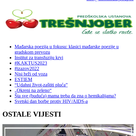
Mađarska poezija u fokusu: klasici mađarske poezije u
gradskom prevozu
Institut za transfuziju krvi
#KAKTUS2023
#izazov2022
Nisi brži od voza
ESTIEM
“Udahni život-zaštiti pluća”
„Okreni na zeleno“
Šta sve (buduća) mama treba da zna o hemikalijama?
Svetski dan borbe protiv HIV/AIDS-a
OSTALE VIJESTI