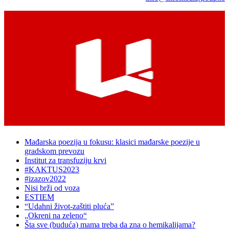
Mađarska poezija u fokusu: klasici mađarske poezije u
gradskom prevozu
Institut za transfuziju krvi
#KAKTUS2023
#izazov2022
Nisi brži od voza
ESTIEM
“Udahni život-zaštiti pluća”
„Okreni na zeleno“
Šta sve (buduća) mama treba da zna o hemikalijama?