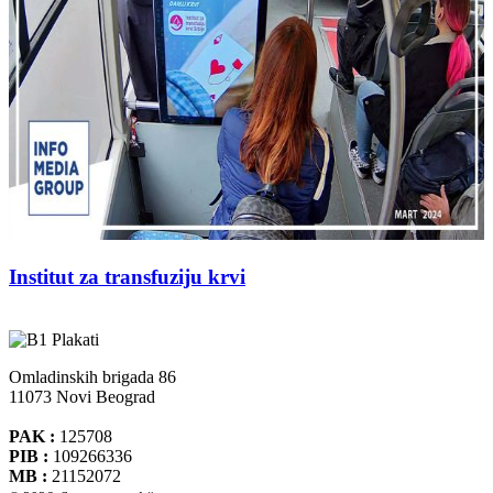
Institut za transfuziju krvi
Omladinskih brigada 86
11073 Novi Beograd
PAK :
125708
PIB :
109266336
MB :
21152072