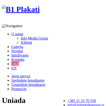
O nama
Info Media Group
Klijenti
Galerija
Projekti
Istraživanja
Kontakti
SRB
EN
Javni prevoz
Spoljašnje brendiranje
Unutrašnje brendiranje
Promocije
Uniada
+381 11 33 70 550
info@infomediagroup.rs