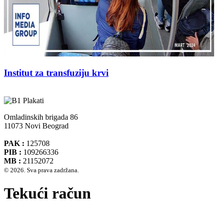
Institut za transfuziju krvi
Omladinskih brigada 86
11073 Novi Beograd
PAK :
125708
PIB :
109266336
MB :
21152072
© 2026. Sva prava zadržana.
Tekući račun
Banca Intesa A.D. Beograd 160-474783-75