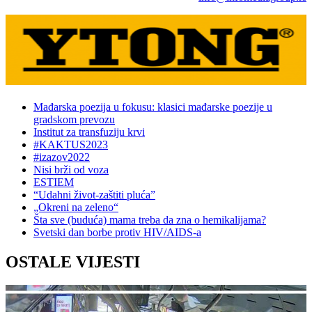
Mađarska poezija u fokusu: klasici mađarske poezije u
gradskom prevozu
Institut za transfuziju krvi
#KAKTUS2023
#izazov2022
Nisi brži od voza
ESTIEM
“Udahni život-zaštiti pluća”
„Okreni na zeleno“
Šta sve (buduća) mama treba da zna o hemikalijama?
Svetski dan borbe protiv HIV/AIDS-a
OSTALE VIJESTI