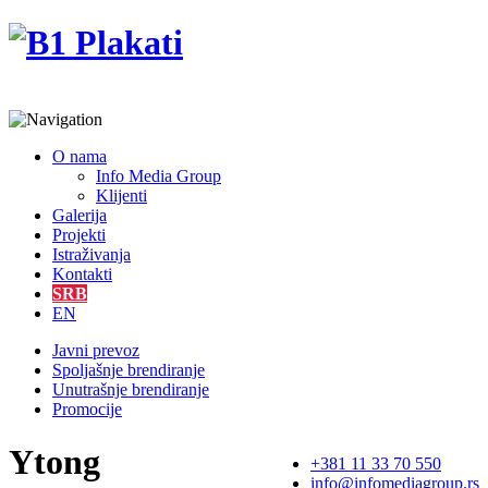
O nama
Info Media Group
Klijenti
Galerija
Projekti
Istraživanja
Kontakti
SRB
EN
Javni prevoz
Spoljašnje brendiranje
Unutrašnje brendiranje
Promocije
Ytong
+381 11 33 70 550
info@infomediagroup.rs