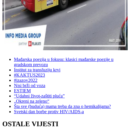
Mađarska poezija u fokusu: klasici mađarske poezije u
gradskom prevozu
Institut za transfuziju krvi
#KAKTUS2023
#izazov2022
Nisi brži od voza
ESTIEM
“Udahni život-zaštiti pluća”
„Okreni na zeleno“
Šta sve (buduća) mama treba da zna o hemikalijama?
Svetski dan borbe protiv HIV/AIDS-a
OSTALE VIJESTI