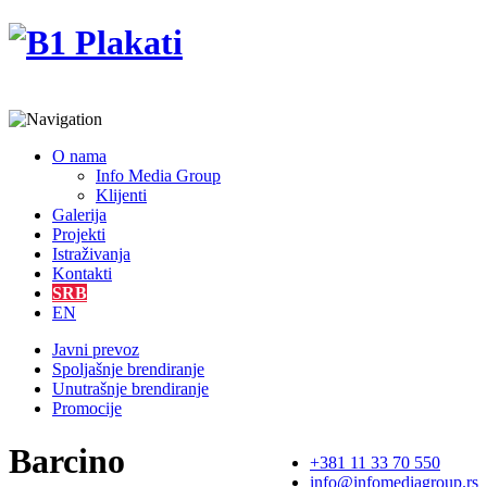
O nama
Info Media Group
Klijenti
Galerija
Projekti
Istraživanja
Kontakti
SRB
EN
Javni prevoz
Spoljašnje brendiranje
Unutrašnje brendiranje
Promocije
Barcino
+381 11 33 70 550
info@infomediagroup.rs