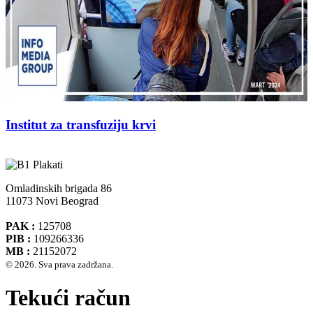
Institut za transfuziju krvi
Omladinskih brigada 86
11073 Novi Beograd
PAK :
125708
PIB :
109266336
MB :
21152072
© 2026. Sva prava zadržana.
Tekući račun