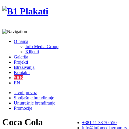
O nama
Info Media Group
Klijenti
Galerija
Projekti
Istraživanja
Kontakti
SRB
EN
Javni prevoz
Spoljašnje brendiranje
Unutrašnje brendiranje
Promocije
Coca Cola
+381 11 33 70 550
info@infomediagroup.rs