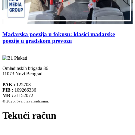
Mađarska poezija u fokusu: klasici mađarske
poezije u gradskom prevozu
Omladinskih brigada 86
11073 Novi Beograd
PAK :
125708
PIB :
109266336
MB :
21152072
© 2026. Sva prava zadržana.
Tekući račun
Banca Intesa A.D. Beograd 160-474783-75