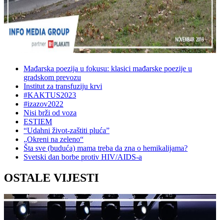
Mađarska poezija u fokusu: klasici mađarske poezije u
gradskom prevozu
Institut za transfuziju krvi
#KAKTUS2023
#izazov2022
Nisi brži od voza
ESTIEM
“Udahni život-zaštiti pluća”
„Okreni na zeleno“
Šta sve (buduća) mama treba da zna o hemikalijama?
Svetski dan borbe protiv HIV/AIDS-a
OSTALE VIJESTI