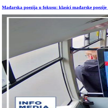
Mađarska poezija u fokusu: klasici mađarske poezij