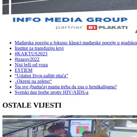
Mađarska poezija u fokusu: klasici mađarske poezije u gradsk
Institut za transfuziju krvi
#KAKTUS2023
#izazov2022
Nisi brži od voza
ESTIEM
“Udahni život-zaštiti pluća”
„Okreni na zeleno“
Šta sve (buduća) mama treba da zna o hemikalijama?
Svetski dan borbe protiv HIV/AIDS-a
OSTALE VIJESTI