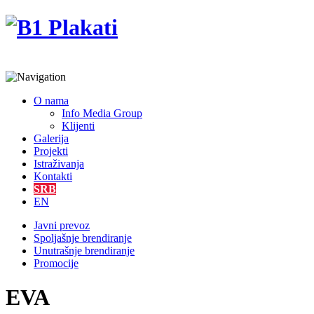
O nama
Info Media Group
Klijenti
Galerija
Projekti
Istraživanja
Kontakti
SRB
EN
Javni prevoz
Spoljašnje brendiranje
Unutrašnje brendiranje
Promocije
EVA