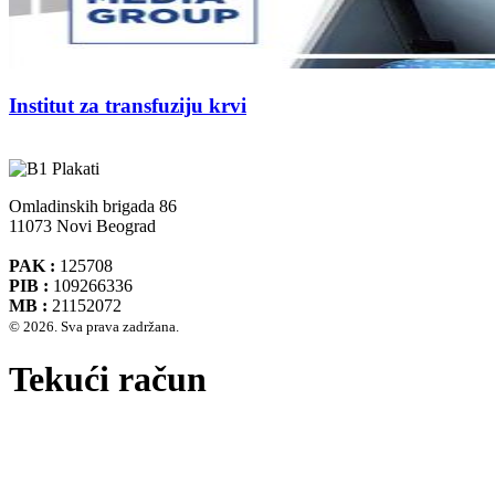
Institut za transfuziju krvi
Omladinskih brigada 86
11073 Novi Beograd
PAK :
125708
PIB :
109266336
MB :
21152072
© 2026. Sva prava zadržana.
Tekući račun
Banca Intesa A.D. Beograd 160-474783-75
IBAN :
RS35160005390002935366
SWIFT CODE :
DBDBRSBG