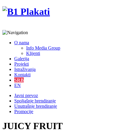
O nama
Info Media Group
Klijenti
Galerija
Projekti
Istraživanja
Kontakti
SRB
EN
Javni prevoz
Spoljašnje brendiranje
Unutrašnje brendiranje
Promocije
JUICY FRUIT