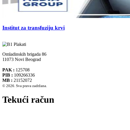
Institut za transfuziju krvi
Omladinskih brigada 86
11073 Novi Beograd
PAK :
125708
PIB :
109266336
MB :
21152072
© 2026. Sva prava zadržana.
Tekući račun
Banca Intesa A.D. Beograd 160-474783-75
IBAN :
RS35160005390002935366
SWIFT CODE :
DBDBRSBG