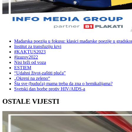
Mađarska poezija u fokusu: klasici mađarske poezije u gradsk
Institut za transfuziju krvi
#KAKTUS2023
#izazov2022
Nisi brži od voza
ESTIEM
“Udahni život-zaštiti pluća”
„Okreni na zeleno“
Šta sve (buduća) mama treba da zna o hemikalijama?
Svetski dan borbe protiv HIV/AIDS-a
OSTALE VIJESTI