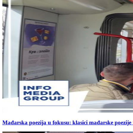
Mađarska poezija u fokusu: klasici mađarske poezij