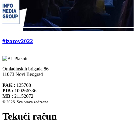
#izazov2022
Omladinskih brigada 86
11073 Novi Beograd
PAK :
125708
PIB :
109266336
MB :
21152072
© 2026. Sva prava zadržana.
Tekući račun
Banca Intesa A.D. Beograd 160-474783-75