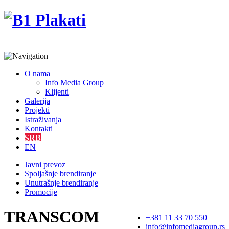
O nama
Info Media Group
Klijenti
Galerija
Projekti
Istraživanja
Kontakti
SRB
EN
Javni prevoz
Spoljašnje brendiranje
Unutrašnje brendiranje
Promocije
TRANSCOM
+381 11 33 70 550
info@infomediagroup.rs