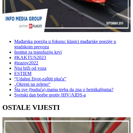
Mađarska poezija u fokusu: klasici mađarske poezije u
gradskom prevozu
Institut za transfuziju krvi
#KAKTUS2023
#izazov2022
Nisi brži od voza
ESTIEM
“Udahni život-zaštiti pluća”
„Okreni na zeleno“
Šta sve (buduća) mama treba da zna o hemikalijama?
Svetski dan borbe protiv HIV/AIDS-a
OSTALE VIJESTI