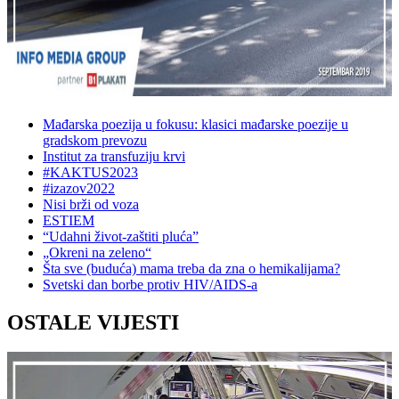
Mađarska poezija u fokusu: klasici mađarske poezije u
gradskom prevozu
Institut za transfuziju krvi
#KAKTUS2023
#izazov2022
Nisi brži od voza
ESTIEM
“Udahni život-zaštiti pluća”
„Okreni na zeleno“
Šta sve (buduća) mama treba da zna o hemikalijama?
Svetski dan borbe protiv HIV/AIDS-a
OSTALE VIJESTI