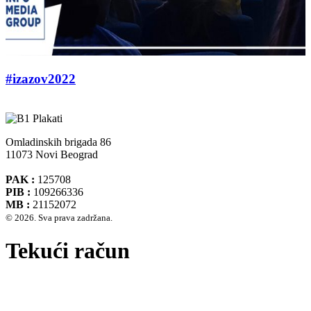
#izazov2022
Omladinskih brigada 86
11073 Novi Beograd
PAK :
125708
PIB :
109266336
MB :
21152072
© 2026. Sva prava zadržana.
Tekući račun
Banca Intesa A.D. Beograd 160-474783-75
IBAN :
RS35160005390002935366
SWIFT CODE :
DBDBRSBG