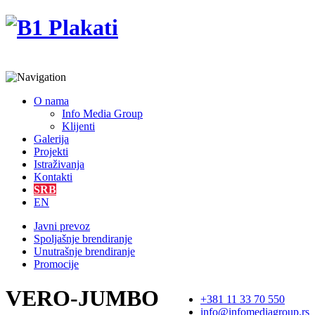
O nama
Info Media Group
Klijenti
Galerija
Projekti
Istraživanja
Kontakti
SRB
EN
Javni prevoz
Spoljašnje brendiranje
Unutrašnje brendiranje
Promocije
VERO-JUMBO
+381 11 33 70 550
info@infomediagroup.rs