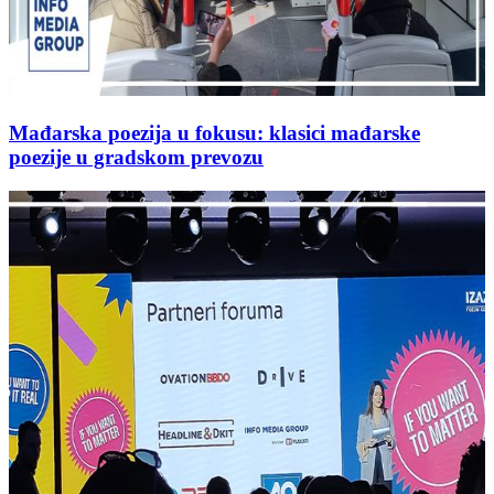
Mađarska poezija u fokusu: klasici mađarske
poezije u gradskom prevozu