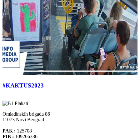
#KAKTUS2023
Omladinskih brigada 86
11073 Novi Beograd
PAK :
125708
PIB :
109266336