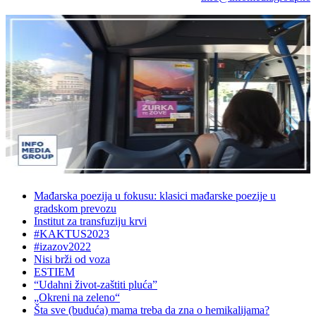
Mađarska poezija u fokusu: klasici mađarske poezije u
gradskom prevozu
Institut za transfuziju krvi
#KAKTUS2023
#izazov2022
Nisi brži od voza
ESTIEM
“Udahni život-zaštiti pluća”
„Okreni na zeleno“
Šta sve (buduća) mama treba da zna o hemikalijama?