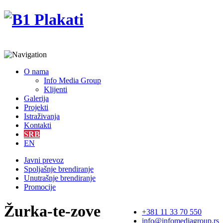
O nama
Info Media Group
Klijenti
Galerija
Projekti
Istraživanja
Kontakti
SRB
EN
Javni prevoz
Spoljašnje brendiranje
Unutrašnje brendiranje
Promocije
Žurka-te-zove
+381 11 33 70 550
info@infomediagroup.rs