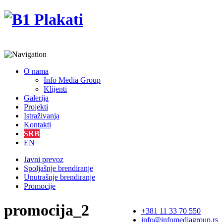
O nama
Info Media Group
Klijenti
Galerija
Projekti
Istraživanja
Kontakti
SRB
EN
Javni prevoz
Spoljašnje brendiranje
Unutrašnje brendiranje
Promocije
promocija_2
+381 11 33 70 550
info@infomediagroup.rs