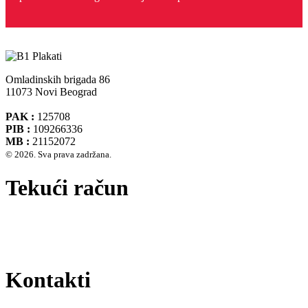
Omladinskih brigada 86
11073 Novi Beograd
PAK :
125708
PIB :
109266336
MB :
21152072
© 2026. Sva prava zadržana.
Tekući račun
Banca Intesa A.D. Beograd 160-474783-75
IBAN :
RS35160005390002935366
SWIFT CODE :
DBDBRSBG
Kontakti