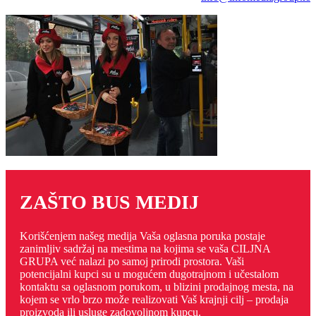
ZAŠTO BUS MEDIJ
Korišćenjem našeg medija Vaša oglasna poruka postaje
zanimljiv sadržaj na mestima na kojima se vaša CILJNA
GRUPA već nalazi po samoj prirodi prostora. Vaši
potencijalni kupci su u mogućem dugotrajnom i učestalom
kontaktu sa oglasnom porukom, u blizini prodajnog mesta, na
kojem se vrlo brzo može realizovati Vaš krajnji cilj – prodaja
proizvoda ili usluge zadovoljnom kupcu.