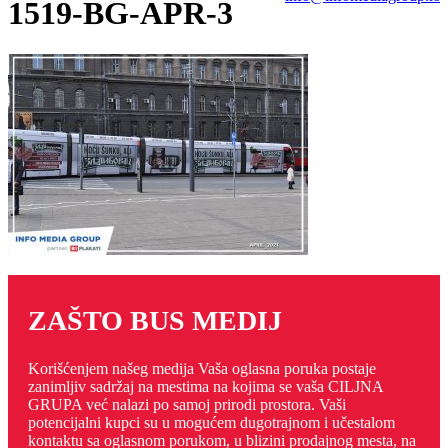
1519-BG-APR-3
ZAŠTO BUS MEDIJ
Korišćenjem našeg medija Vaša oglasna poruka postaje
zanimljiv sadržaj na mestima na kojima se vaša CILJNA
GRUPA već nalazi po samoj prirodi prostora. Vaši
potencijalni kupci su u mogućem dugotrajnom i učestalom
kontaktu sa oglasnom porukom, u blizini prodajnog mesta, na