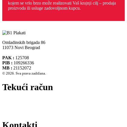
kojem se vrlo brzo može realizovati Vaš krajnji cilj – prodaja
proizvoda ili usluge zadovoljnom kupcu.
Omladinskih brigada 86
11073 Novi Beograd
PAK :
125708
PIB :
109266336
MB :
21152072
© 2026. Sva prava zadržana.
Tekući račun
Banca Intesa A.D. Beograd 160-474783-75
IBAN :
RS35160005390002935366
SWIFT CODE :
DBDBRSBG
Kontakti