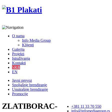
O nama
Info Media Group
Klijenti
Galerija
Projekti
Istraživanja
Kontakti
SRB
EN
Javni prevoz
Spoljašnje brendiranje
Unutrašnje brendiranje
Promocije
ZLATIBORAC-
+381 11 33 70 550
info@infomediagroup.rs