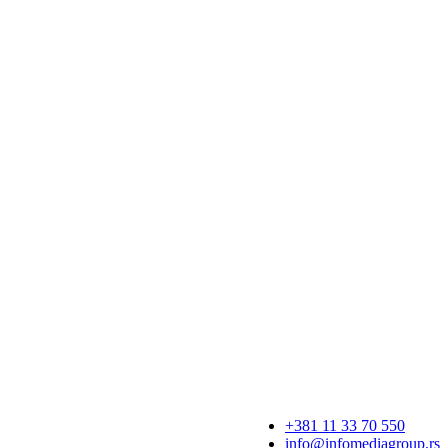
+381 11 33 70 550
info@infomediagroup.rs