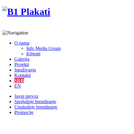
O nama
Info Media Group
Klijenti
Galerija
Projekti
Istraživanja
Kontakti
SRB
EN
Javni prevoz
Spoljašnje brendiranje
Unutrašnje brendiranje
Promocije