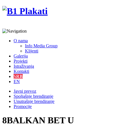
O nama
Info Media Group
Klijenti
Galerija
Projekti
Istraživanja
Kontakti
SRB
EN
Javni prevoz
Spoljašnje brendiranje
Unutrašnje brendiranje
Promocije
8BALKAN BET U