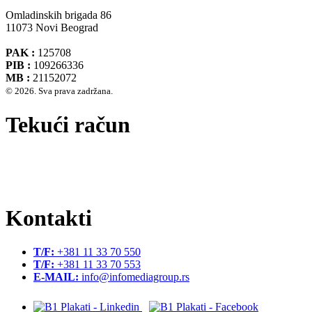
Omladinskih brigada 86
11073 Novi Beograd
PAK :
125708
PIB :
109266336
MB :
21152072
© 2026. Sva prava zadržana.
Tekući račun
Banca Intesa A.D. Beograd 160-474783-75
IBAN :
RS35160005390002935366
SWIFT CODE :
DBDBRSBG
Kontakti
T/F:
+381 11 33 70 550
T/F:
+381 11 33 70 553
E-MAIL:
info@infomediagroup.rs