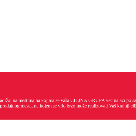
sadržaj na mestima na kojima se vaša CILJNA GRUPA već nalazi po sam
rodajnog mesta, na kojem se vrlo brzo može realizovati Vaš krajnji cil