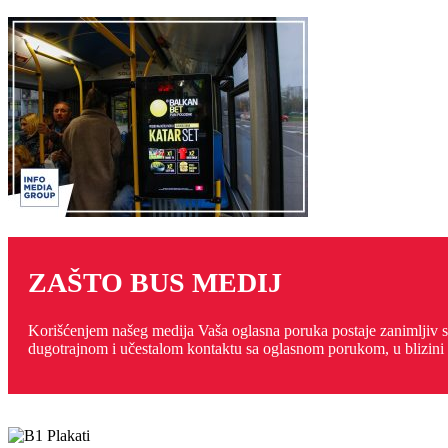
ZAŠTO BUS MEDIJ
Korišćenjem našeg medija Vaša oglasna poruka postaje zanimljiv 
dugotrajnom i učestalom kontaktu sa oglasnom porukom, u blizini p