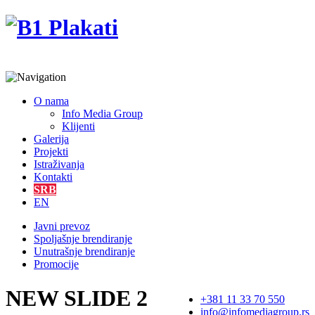
O nama
Info Media Group
Klijenti
Galerija
Projekti
Istraživanja
Kontakti
SRB
EN
Javni prevoz
Spoljašnje brendiranje
Unutrašnje brendiranje
Promocije
NEW SLIDE 2
+381 11 33 70 550
info@infomediagroup.rs