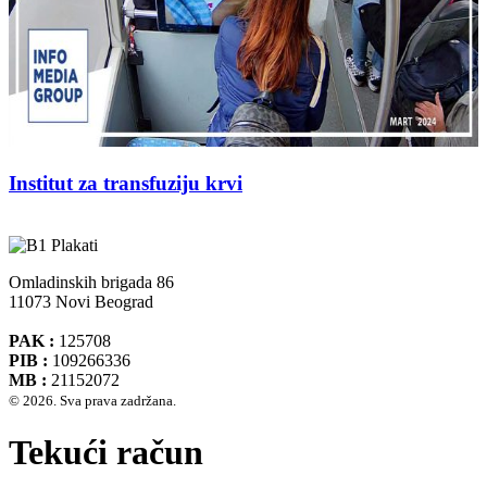
Institut za transfuziju krvi
Omladinskih brigada 86
11073 Novi Beograd
PAK :
125708
PIB :
109266336
MB :
21152072
© 2026. Sva prava zadržana.
Tekući račun