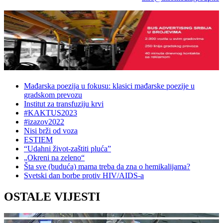
Mađarska poezija u fokusu: klasici mađarske poezije u
gradskom prevozu
Institut za transfuziju krvi
#KAKTUS2023
#izazov2022
Nisi brži od voza
ESTIEM
“Udahni život-zaštiti pluća”
„Okreni na zeleno“
Šta sve (buduća) mama treba da zna o hemikalijama?
Svetski dan borbe protiv HIV/AIDS-a
OSTALE VIJESTI