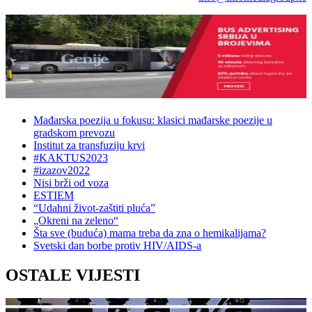
Mađarska poezija u fokusu: klasici mađarske poezije u
gradskom prevozu
Institut za transfuziju krvi
#KAKTUS2023
#izazov2022
Nisi brži od voza
ESTIEM
“Udahni život-zaštiti pluća”
„Okreni na zeleno“
Šta sve (buduća) mama treba da zna o hemikalijama?
Svetski dan borbe protiv HIV/AIDS-a
OSTALE VIJESTI