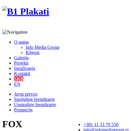
O nama
Info Media Group
Klijenti
Galerija
Projekti
Istraživanja
Kontakti
SRB
EN
Javni prevoz
Spoljašnje brendiranje
Unutrašnje brendiranje
Promocije
FOX
+381 11 33 70 550
info@infomediagroup.rs