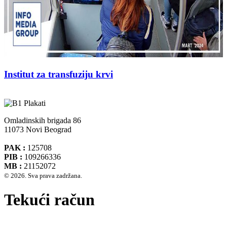
Institut za transfuziju krvi
Omladinskih brigada 86
11073 Novi Beograd
PAK :
125708
PIB :
109266336
MB :
21152072
© 2026. Sva prava zadržana.
Tekući račun
Banca Intesa A.D. Beograd 160-474783-75