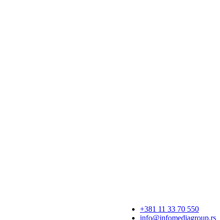
+381 11 33 70 550
info@infomediagroup.rs