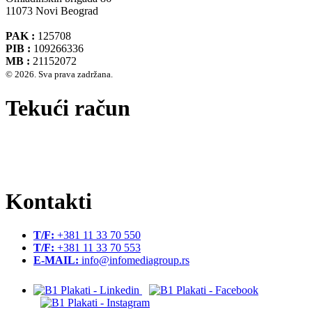
11073 Novi Beograd
PAK :
125708
PIB :
109266336
MB :
21152072
© 2026. Sva prava zadržana.
Tekući račun
Banca Intesa A.D. Beograd 160-474783-75
IBAN :
RS35160005390002935366
SWIFT CODE :
DBDBRSBG
Kontakti
T/F:
+381 11 33 70 550
T/F:
+381 11 33 70 553
E-MAIL:
info@infomediagroup.rs