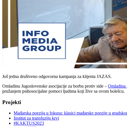
Još jedna društveno odgovorna kampanja za klijenta JAZAS.
Omladinu Jugoslovenske asocijacije za borbu protiv side –
Omladina
pružanjem psihosocijalne pomoci ljudima koji žive sa ovom bolešcu.
Projekti
Mađarska poezija u fokusu: klasici mađarske poezije u gradsk
Institut za transfuziju krvi
#KAKTUS2023