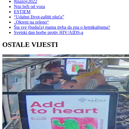
#izazov2022
Nisi brži od voza
ESTIEM
“Udahni život-zaštiti pluća”
„Okreni na zeleno“
Šta sve (buduća) mama treba da zna o hemikalijama?
Svetski dan borbe protiv HIV/AIDS-a
OSTALE VIJESTI