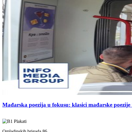
Mađarska poezija u fokusu: klasici mađarske poezij
Omladinskih brigada 86