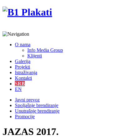
O nama
Info Media Group
Klijenti
Galerija
Projekti
Istraživanja
Kontakti
SRB
EN
Javni prevoz
Spoljašnje brendiranje
Unutrašnje brendiranje
Promocije
JAZAS 2017.