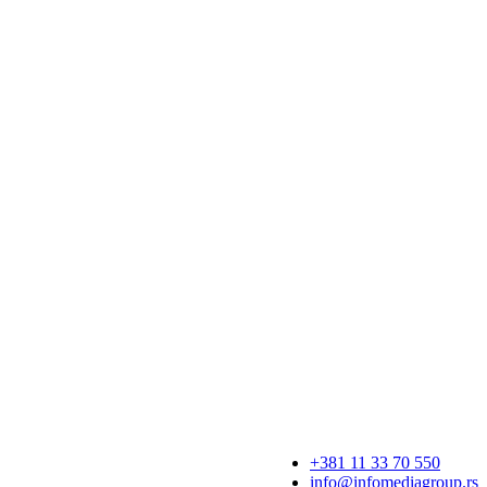
+381 11 33 70 550
info@infomediagroup.rs