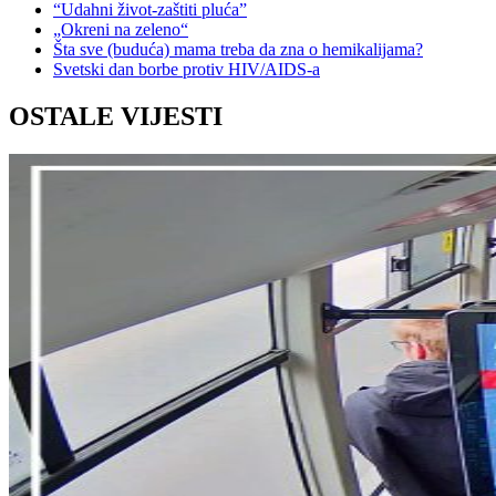
“Udahni život-zaštiti pluća”
„Okreni na zeleno“
Šta sve (buduća) mama treba da zna o hemikalijama?
Svetski dan borbe protiv HIV/AIDS-a
OSTALE VIJESTI