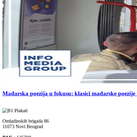
Mađarska poezija u fokusu: klasici mađarske poezij
Omladinskih brigada 86
11073 Novi Beograd