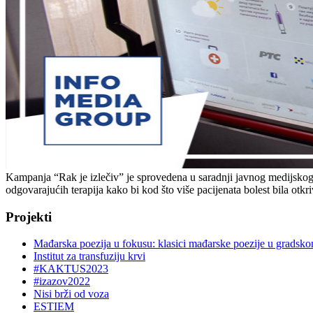
Kampanja “Rak je izlečiv” je sprovedena u saradnji javnog medijskog se
odgovarajućih terapija kako bi kod što više pacijenata bolest bila otkr
Projekti
Mađarska poezija u fokusu: klasici mađarske poezije u gradsk
Institut za transfuziju krvi
#KAKTUS2023
#izazov2022
Nisi brži od voza
ESTIEM