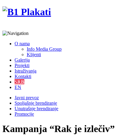
O nama
Info Media Group
Klijenti
Galerija
Projekti
Istraživanja
Kontakti
SRB
EN
Javni prevoz
Spoljašnje brendiranje
Unutrašnje brendiranje
Promocije
Kampanja “Rak je izlečiv”