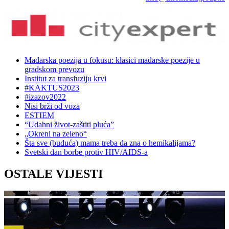
Mađarska poezija u fokusu: klasici mađarske poezije u
gradskom prevozu
Institut za transfuziju krvi
#KAKTUS2023
#izazov2022
Nisi brži od voza
ESTIEM
“Udahni život-zaštiti pluća”
„Okreni na zeleno“
Šta sve (buduća) mama treba da zna o hemikalijama?
Svetski dan borbe protiv HIV/AIDS-a
OSTALE VIJESTI