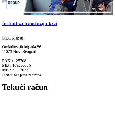
Institut za transfuziju krvi
Omladinskih brigada 86
11073 Novi Beograd
PAK :
125708
PIB :
109266336
MB :
21152072
© 2026. Sva prava zadržana.
Tekući račun
Banca Intesa A.D. Beograd 160-474783-75
IBAN :
RS35160005390002935366
SWIFT CODE :
DBDBRSBG