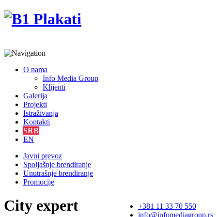
O nama
Info Media Group
Klijenti
Galerija
Projekti
Istraživanja
Kontakti
SRB
EN
Javni prevoz
Spoljašnje brendiranje
Unutrašnje brendiranje
Promocije
City expert
+381 11 33 70 550
info@infomediagroup.rs