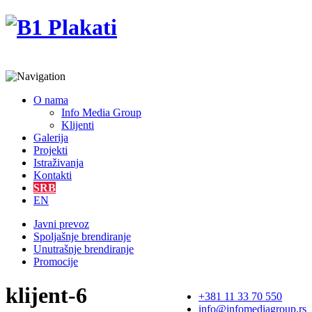
O nama
Info Media Group
Klijenti
Galerija
Projekti
Istraživanja
Kontakti
SRB
EN
Javni prevoz
Spoljašnje brendiranje
Unutrašnje brendiranje
Promocije
klijent-6
+381 11 33 70 550
info@infomediagroup.rs