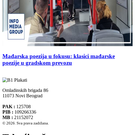
Mađarska poezija u fokusu: klasici mađarske
poezije u gradskom prevozu
Omladinskih brigada 86
11073 Novi Beograd
PAK :
125708
PIB :
109266336
MB :
21152072
© 2026. Sva prava zadržana.