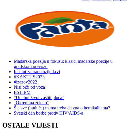
Mađarska poezija u fokusu: klasici mađarske poezije u
gradskom prevozu
Institut za transfuziju krvi
#KAKTUS2023
#izazov2022
Nisi brži od voza
ESTIEM
“Udahni život-zaštiti pluća”
„Okreni na zeleno“
Šta sve (buduća) mama treba da zna o hemikalijama?
Svetski dan borbe protiv HIV/AIDS-a
OSTALE VIJESTI