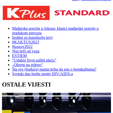
Mađarska poezija u fokusu: klasici mađarske poezije u
gradskom prevozu
Institut za transfuziju krvi
#KAKTUS2023
#izazov2022
Nisi brži od voza
ESTIEM
“Udahni život-zaštiti pluća”
„Okreni na zeleno“
Šta sve (buduća) mama treba da zna o hemikalijama?
Svetski dan borbe protiv HIV/AIDS-a
OSTALE VIJESTI