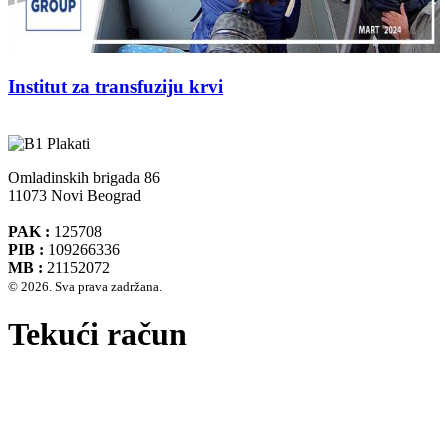
Institut za transfuziju krvi
Omladinskih brigada 86
11073 Novi Beograd
PAK :
125708
PIB :
109266336
MB :
21152072
© 2026. Sva prava zadržana.
Tekući račun
Banca Intesa A.D. Beograd 160-474783-75
IBAN :
RS35160005390002935366
SWIFT CODE :
DBDBRSBG