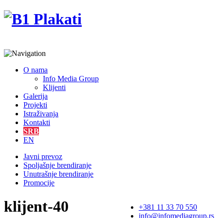
O nama
Info Media Group
Klijenti
Galerija
Projekti
Istraživanja
Kontakti
SRB
EN
Javni prevoz
Spoljašnje brendiranje
Unutrašnje brendiranje
Promocije
klijent-40
+381 11 33 70 550
info@infomediagroup.rs