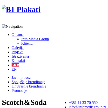
O nama
Info Media Group
Klijenti
Galerija
Projekti
Istraživanja
Kontakti
SRB
EN
Javni prevoz
Spoljašnje brendiranje
Unutrašnje brendiranje
Promocije
Scotch&Soda
+381 11 33 70 550
info@infomediagroup.rs