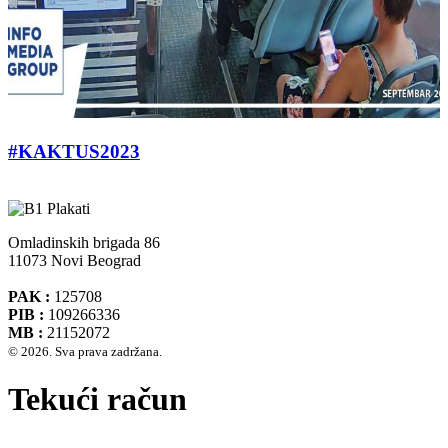
#KAKTUS2023
Omladinskih brigada 86
11073 Novi Beograd
PAK :
125708
PIB :
109266336
MB :
21152072
© 2026. Sva prava zadržana.
Tekući račun