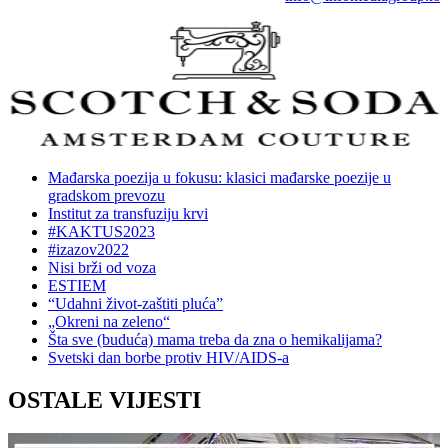
Mađarska poezija u fokusu: klasici mađarske poezije u
gradskom prevozu
Institut za transfuziju krvi
#KAKTUS2023
#izazov2022
Nisi brži od voza
ESTIEM
“Udahni život-zaštiti pluća”
„Okreni na zeleno“
Šta sve (buduća) mama treba da zna o hemikalijama?
Svetski dan borbe protiv HIV/AIDS-a
OSTALE VIJESTI